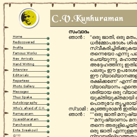
സംവാദം
ഞാന്‍ :
"ഒരു ജാതി, ഒരു മതം
ധര്‍മ്മോപദേശം ശി
സ്വീകരിച്ചിരിക്കു
തന്നെയോ എന്നു പല
ചെയ്യുന്നു. മഹാത്
അദ്ദേഹത്തിനു ഇതിലു
പലരും ഈ ഉപദേശത്ത
ഈ വ്യാഖ്യാനങ്ങളില്‍
രക്ഷിക്കണേ'' എന്ന്
വ്യാഖ്യാനം എന്തെന്ന
ശരിയായ ഒരു വ്യാഖ
യുക്തിയുക്തമായി ഞ
പൊതുവേ തൃപ്തരായിത
സ്വാമി :
കുഞ്ഞുരാമന്‍ ഇതി
ഞാന്‍ :
""ഒരു ജാതി മനുഷ്യന
""മനുഷ്യാണാം മനുഷ്
തന്നെ അരുളിച്ചെയ്
ഒരു ജാതി എന്നുള്ളതി
ന്യായമില്ലാത്തതു