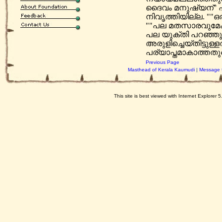
ദൈവം മനുഷ്യന്'' എ
നിവൃത്തിയില്ല. ""ഒ
""പല മതസാരവുമേക
പല യുക്തി പറഞ്ഞു പാ
അരുളിച്ചെയ്തിട്ടു
പര്യാപ്തമാകാത്തത
Previous Page
Masthead of Kerala Kaumudi
|
Message f
This site is best viewed with Internet Explorer